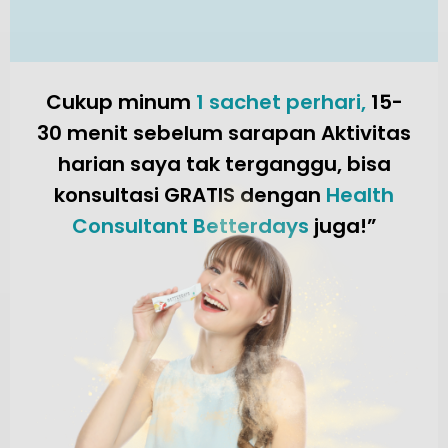
Cukup minum
1 sachet perhari,
15-
30 menit sebelum sarapan Aktivitas
harian saya tak terganggu, bisa
konsultasi GRATIS dengan
Health
Consultant Betterdays
juga!”