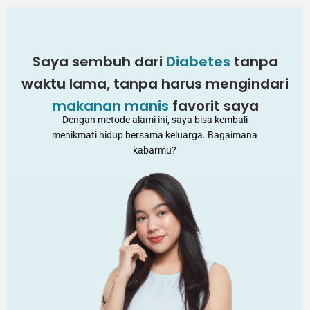
Saya sembuh dari
Diabetes
tanpa
waktu lama, tanpa harus mengindari
makanan manis
favorit saya
Dengan metode alami ini, saya bisa kembali
menikmati hidup bersama keluarga. Bagaimana
kabarmu?