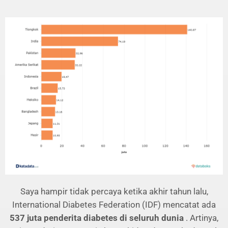
Saya hampir tidak percaya ketika akhir tahun lalu,
International Diabetes Federation (IDF) mencatat ada
537 juta penderita diabetes di seluruh dunia
. Artinya,