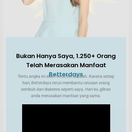
Bukan Hanya Saya, 1.250+ Orang
Telah Merasakan Manfaat
Betterdays
Tentu angka ini akan terus bertambah. Karena setiap
hari, Betterdays terus membantu ratusan orang
sembuh dari diabetes seperti saya. Hari ini, giliran
anda merasakan manfaat yang sama.