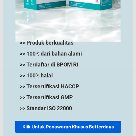
>> Produk berkualitas
>>
100% dari bahan alami
>>
Terdaftar di BPOM RI
>>
100% halal
>>
Tersertifikasi HACCP
>>
Tersertifikasi GMP
>>
Standar ISO 22000
Klik Untuk Penawaran Khusus Betterdays