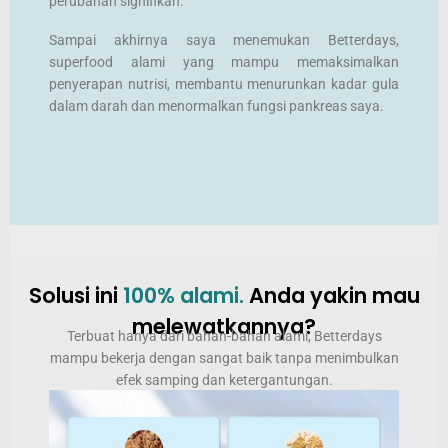
perubahan signifikan.
Sampai akhirnya saya menemukan Betterdays,
superfood alami yang mampu memaksimalkan
penyerapan nutrisi, membantu menurunkan kadar gula
dalam darah dan menormalkan fungsi pankreas saya.
Solusi ini
100% alami.
Anda yakin mau
melewatkannya?
Terbuat hanya dari bahan-bahan alami, Betterdays
mampu bekerja dengan sangat baik tanpa menimbulkan
efek samping dan ketergantungan.