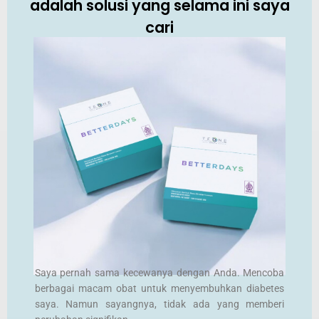
adalah solusi yang selama ini saya
cari
Saya pernah sama kecewanya dengan Anda. Mencoba
berbagai macam obat untuk menyembuhkan diabetes
saya. Namun sayangnya, tidak ada yang memberi